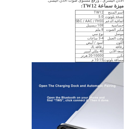
الأذن اليسرى ، ورفع مستوى صوت الأذن اليمنى.
ميزة سماعة TW12:
اسم المنتج
TW12
نسخة بلوتوث
5.0
اتفاقية الدعم
SBC / AAC / FHSS
حساسية
108 ديسيبل
مكبر الصوت
8 ملم
موصل
نوع سي
وقت العمل
3-4 ساعات
اللون
أسود / أبيض
رقاقة
رقاقة JL
سعة الأذن
40 مللي أمبير
تكرر
20-10000 هرتز
مسافة بلوتوث
10-15 م