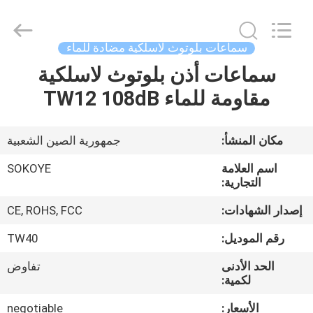
-
2026
SoKe
Electronic
Co.,Ltd.
سماعات بلوتوث لاسلكية مضادة للماء
All
Rights
Reserved.
سماعات أذن بلوتوث لاسلكية
منزل،
مقاومة للماء TW12 108dB
بيت
منتجات
مكان المنشأ:
جمهورية الصين الشعبية
اسم العلامة
SOKOYE
معلومات
التجارية:
عنا
إصدار الشهادات:
CE, ROHS, FCC
رقم الموديل:
TW40
جولة
الحد الأدنى
تفاوض
في
لكمية:
المعمل
الأسعار:
negotiable