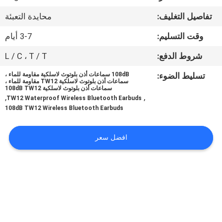
تفاصيل التغليف:
محايدة التعبئة
مراقبة
وقت التسليم:
3-7 أيام
الجودة
شروط الدفع:
L / C ، T / T
اتصل
تسليط الضوء:
108dB سماعات أذن بلوتوث لاسلكية مقاومة للماء ،
سماعات أذن بلوتوث لاسلكية TW12 مقاومة للماء ،
بنا
سماعات أذن بلوتوث لاسلكية 108dB TW12
,
,
TW12 Waterproof Wireless Bluetooth Earbuds
108dB TW12 Wireless Bluetooth Earbuds
أخبار
افضل سعر
حالات
خريطة
الموقع