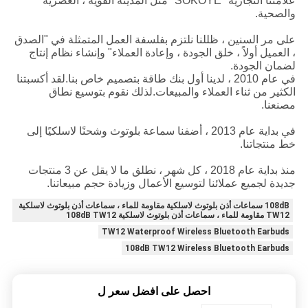
علامتنا التجارية "SOKOYE" مثل المدينة القوية ، العصرية
والصحية.
على مر السنين ، ظللنا نلتزم بفلسفة العمل المتمثلة في "الصدق
، العميل أولاً ، خلق الجودة ، وإعادة العملاء" وإنشاء نظام إنتاج
لضمان الجودة.
في عام 2010 ، لدينا أول بنك طاقة بتصميم خاص بنا.لقد أكسبتنا
الكثير من ثناء العملاء والمبيعات.لذلك نقوم بتوسيع نطاق
مصنعنا.
في بداية عام 2013 ، أضفنا سماعة بلوتوث وشحنًا لاسلكيًا إلى
خط منتجاتنا.
منذ بداية عام 2018 ، كل شهر ، نطلق ما لا يقل عن 3 منتجات
جديدة لجميع عملائنا لتوسيع الأعمال وزيادة حجم مبيعاتنا.
108dB سماعات أذن بلوتوث لاسلكية مقاومة للماء ، سماعات أذن بلوتوث لاسلكية
TW12 مقاومة للماء ، سماعات أذن بلوتوث لاسلكية 108dB TW12
TW12 Waterproof Wireless Bluetooth Earbuds
108dB TW12 Wireless Bluetooth Earbuds
احصل على افضل سعر ل