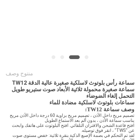
PRIVACY
POLICY
منتوج وصف
سماعة رأس بلوتوث لاسلكية صغيرة عالية الدقة TW12
سماعة صغيرة محمولة ثلاثية الأبعاد صوت ستيريو طويل
التحمل إلغاء الضوضاء
سماعات بلوتوث لاسلكية مضادة للماء
وصف سماعة TW12:
تصميم مريح داخل الأذن ، تصميم مريح بزاوية 60 درجة داخل الأذن مريح
يناسب سماعة الأذن ، بدون ألم بعد الاستماع الطويل
افتح قاعدة الشحن والاقتران التلقائي. افتح البلوتوث على هاتفك وابحث
عن "TWS" ، انقر فوق توصيله.
لقد تم التحكم في بصمة الإصبع الذكية بنقرة ثلاثية: خفض مستوى صوت