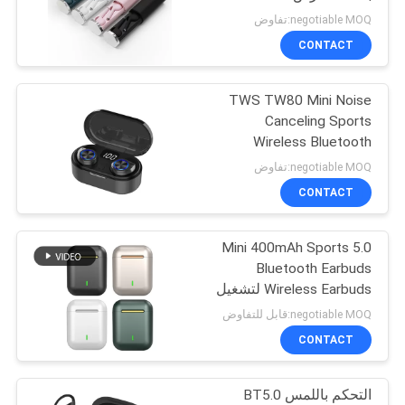
PRIVACY
رأس رياضية Tws
negotiable MOQ:تفاوض
POLICY
CONTACT
19
سماعات بلوتوث
TWS TW80 Mini Noise
Canceling Sports
لاسلكية مقاومة للعرق
Wireless Bluetooth
Earbuds 3D Stereo
negotiable MOQ:تفاوض
CONTACT
5.0 Mini 400mAh Sports
46
Bluetooth Earbuds
سماعات لاسلكية
Wireless Earbuds لتشغيل
negotiable MOQ:قابل للتفاوض
خفيفة الوزن
CONTACT
التحكم باللمس BT5.0