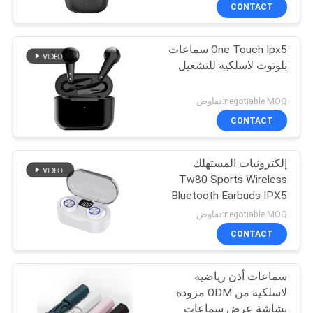
CONTACT
مراقبة
One Touch Ipx5 سماعات
الجودة
31
بلوتوث لاسلكية للتشغيل
سماعات بلوتوث
اتصل
negotiable MOQ:تفاوض
لاسلكية مضادة للماء
بنا
CONTACT
إلكترونيات المستهلك
أخبار
Tw80 Sports Wireless
Bluetooth Earbuds IPX5
40
حالات
Waterproof
negotiable MOQ:تفاوض
سماعات بلوتوث
CONTACT
خريطة
لاسلكية رياضية
سماعات أذن رياضية
الموقع
لاسلكية من ODM مزودة
بشاشة عرض سماعات