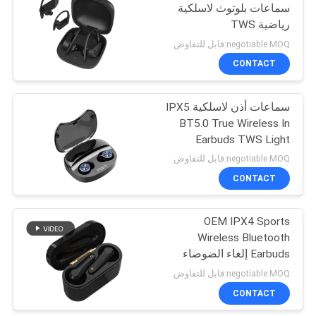
سماعات بلوتوث لاسلكية
رياضية TWS
21
negotiable MOQ:قابل للتفاوض
سماعات لاسلكية
CONTACT
داخل الاذن
سماعات أذن لاسلكية IPX5
BT5.0 True Wireless In
Earbuds TWS Light
مقاومة للماء
negotiable MOQ:قابل للتفاوض
CONTACT
20
سماعات أذن ستيريو
OEM IPX4 Sports
Wireless Bluetooth
لاسلكية حقيقية
Earbuds إلغاء الضوضاء
في سماعات الأذن
negotiable MOQ:قابل للتفاوض
CONTACT