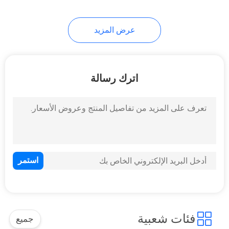
10
عرض المزيد
بنك طاقة نحيف للغاية
اترك رسالة
11
بنك طاقة USB مزدوج
محمول
فئات شعبية
جميع