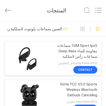
-
2026
SoKe
المنتجات
Electronic
Co.,Ltd.
All
Rights
Reserved.
منزل،
50
الصين سماعات بلوتوث لاسلكية رياضية
بيت
إلغاء الضوضاء
سماعات لاسلكية
10M Sport Ipx5 سماعات
منتجات
مقاومة للماء Deep Bass
بلوتوث
سماعات رأس لاسلكية
معلومات
negotiable MOQ:قابل للتفاوض
عنا
CONTACT
36
سماعات بلوتوث
RoHs FCC V5.0 Sports
جولة
Wireless Bluetooth
في
لاسلكية صغيرة
Earbuds Canceling
Headphone
المعمل
negotiable MOQ:تفاوض