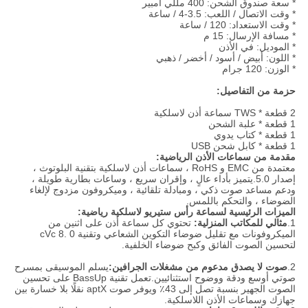
* سعة صندوق الشحن: 400 مللي أمبير
* وقت الاتصال / اللعب: 3.5-4 / ساعة
* وقت الاستعداد: 120 / ساعة
* مسافة الإرسال: 15 م
* الموديل: في الأذن
* اللون: أبيض / أسود / أخضر / ذهبي
* الوزن: 120 جرام
حزمة من التفاصيل:
2 قطعة * TWS سماعة أذن لاسلكية
1 قطعة * علبة الشحن
1 قطعة * كتاب يدوي
1 قطعة * كابل شحن USB
مقدمة من سماعات الأذن الرياضية:
معتمدة من EMC و RoHS ، سماعات أذن لاسلكية بتقنية البلوتوث ،
إصدار 5.0.يتميز بأداء عالٍ ، وإقران سريع ، وساعات بطارية طويلة ،
ودعم مساعد صوت ذكي ، ومبادلة تلقائية ، وميكروفون مزدوج لإلغاء
الضوضاء ، والتحكم باللمس.
الميزات الرئيسية لسماعة رأس ستيريو لاسلكية رياضية:
1.
مثالي للمكاتب المنزلية:
تحتوي كل سماعة أذن على اثنين من
الميكروفونات مع تقليل ضوضاء التكوين الشعاعي وتقنية cVc 8. 0
لتحسين الصوت الفائق وكبح ضوضاء الخلفية.
2.
صوت لا يصدق مدعوم من مشغلات الجرافين:
يسلم الموسيقى بمسرح
صوتي أوسع ودقة ووضوح استثنائيين.تعمل تقنية BassUp على تحسين
الصوت الجهير بنسبة تصل إلى 43٪ ويوفر صوت aptX نقلًا بلا خسارة بين
جهازك وسماعات الأذن اللاسلكية.