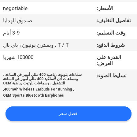
الأسعار:
negotiable
مراقبة
تفاصيل التغليف:
صندوق الهدايا
الجودة
وقت التسليم:
3-9 أيام
اتصل
شروط الدفع:
T / T ، ويسترن يونيون ، باي بال
بنا
القدرة على
100000 شهريا
العرض:
أخبار
تسليط الضوء:
سماعات بلوتوث رياضية 400 مللي أمبير في الساعة ،
وسماعات أذن لاسلكية 400 مللي أمبير في الساعة
للتشغيل ، وسماعات بلوتوث رياضية OEM
,
,
400mAh Wireless Earbuds For Running
حالات
OEM Sports Bluetooth Earphones
خريطة
افضل سعر
الموقع