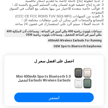
2. لدينا خطوط إنتاج كاملة خاصة بنا لتقديم أسعار تنافسية.
3. قدرة إنتاج حقيقية قوية لضمان وقت التسليم السريع بالنسبة لك ؛
4. قوالب خاصة متعددة للاختيار من بينها يختلف مع القالب في السوق
المفتوحة.
5. العديد من الشهادات (CCC CE FCC ROHS TUV SGS MFI)
للمصانع والمنتجات التي يمكن أن تلبي متطلبات مختلفة لك ؛
6. خدمة العملاء: سيتم الرد على استفسارك في غضون 24 ساعة.
سماعات بلوتوث رياضية 400 مللي أمبير في الساعة ، وسماعات أذن لاسلكية 400
مللي أمبير في الساعة للتشغيل ، وسماعات بلوتوث رياضية OEM
400mAh Wireless Earbuds For Running
OEM Sports Bluetooth Earphones
احصل على افضل سعر ل
5.0 Mini 400mAh Sports Bluetooth
Earbuds Wireless Earbuds لتشغيل
استمر