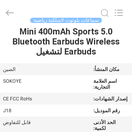
-
2026
SoKe
Electronic
Co.,Ltd.
سماعات بلوتوث لاسلكية رياضية
All
Rights
Reserved.
5.0 Mini 400mAh Sports
منزل،
Bluetooth Earbuds Wireless
بيت
Earbuds لتشغيل
منتجات
مكان المنشأ:
الصين
معلومات
اسم العلامة
SOKOYE
عنا
التجارية:
إصدار الشهادات:
CE FCC RoHs
جولة
رقم الموديل:
J18
في
الحد الأدنى
قابل للتفاوض
المعمل
لكمية: