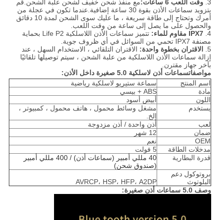
3.
وقت اللعب 6 ساعات:
مع منفذ شحن خفيف لشحن علبة الشحن.قم
بتزويد سماعات الأذن بقوة 30 ساعة إضافية.عندما تكون في عجلة من
أمرك وتحتاج إلى طاقة سريعة ، ما عليك سوى الشحن لمدة 10 دقائق
والحصول على ما يصل إلى ساعة من وقت اللعب.
4.
IPX7 مقاوم للماء:
تتميز سماعات الأذن اللاسلكية Life P2 بحماية
مصنفة IPX7 تحمي من السوائل في أي ظروف جوية.
5.
الاقتران بخطوة واحدة:
الاقتران التلقائي ، الاستخدام السهل ، عند
إزالة سماعات الأذن اللاسلكية من علبة الشحن ، سيتم توصيلها تلقائيًا
بآخر جهاز مقترن.
مواصفات
سماعات أذن لاسلكية 5.0 صغيرة داخل الأذن:
اسم المنتج
سماعة ستيريو لاسلكية رياضية
مادة
ABS + بيسي
اللون
أبيض أسود
يستخدم
مشغل وسائط محمول ، هاتف محمول ، كمبيوتر ،
إلخ.
لعب
أذن واحدة / أذن مزدوجة
ضمان
12 شهر
OEM
نعم
مدخلات الطاقة
5 فولت
قدرة البطارية
40 مللي أمبير (سماعات أذن) / 400 مللي أمبير
(صندوق شحن)
بروتوكول دعم
البلوتوث
AVRCP، HSP، HFP، A2DP
وصف 5.0 سماعات أذن صغيرة: