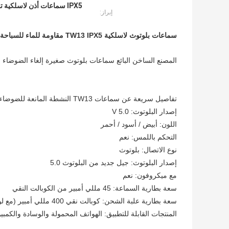
IPX5 سماعات أذن لاسلكية تعمل بالبلوتوث مقاومة للماء
إبراز:
سماعات بلوتوث لاسلكية TW13 IPX5 مقاومة للماء للسباحة
المصنع الساخن البائع سماعات بلوتوث صغيرة إلغاء الضوضاء النشط
تفاصيل سريعة عن سماعات TW13 النشطة المانعة للضوضاء المقاومة للماء
إصدار البلوتوث: V 5.0
اللون: أبيض / أسود / أحمر
التحكم باللمس: نعم
نوع الاتصال: بلوتوث
إصدار البلوتوث: جيل جديد من البلوتوث 5.0
مع ميكروفون: نعم
سعة بطارية السماعة: 45 مللي أمبير من الكوبالت النقي
سعة بطارية علبة الشحن: كوبالت نقي 400 مللي أمبير (مع لوحة حماية IC)
المنتجات القابلة للتطبيق: الهواتف المحمولة والوسادة والكمبيوتر الشخصي مع id ، Windows