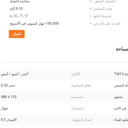
تفاصيل التغليف:
محايدة التعبئة
وقت التسليم:
5-10 أيام
شروط الدفع:
L / C ، T / T
القدرة على العرض:
100،000 جهاز كمبيوتر في الأسبوع
اتصل
TW1
الألوان:
أحمر / أسود / أبيض
لة الشحن
نطاق المعاوقة:
حتى 32 Ω
مختوم
حساسية:
120 ± 5bB
في الاذن
استعمال:
جوال
إصدار البلوتوث:
الإصدار 5.0