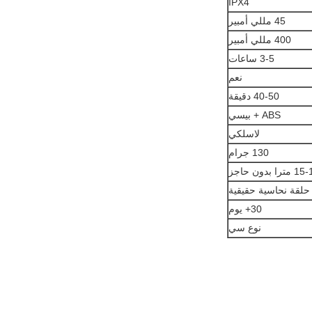
IPX4
45 مللي أمبير
400 مللي أمبير
3-5 ساعات
نعم
40-50 دقيقة
ABS + بيسي
لاسلكي
130 جرام
مترا بدون حاجز
30+ يوم
نوع سي