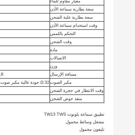
معيار مقاوم للماء
سعة بطارية سماعة الأذن
سعة بطارية علبة الشحن
وقت استخدام سماعة الأذن
التحكم باللمس
وقت الشحن
مادة
الاتصالات
وزن
مسافة الإرسال
15-18 
مكبر الصوت
32 Ω جودة عالية مكبر صوت حلقة نحاسية حقيقية
وقت الانتظار في حجرة الشحن
منفذ حوض الشحن
تطبيق سماعة بلوتوث TW13 TWS
مشغل وسائط محمول
تليفون محمول