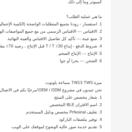
كمبيوتر وما إلى ذلك.
ما هي عملية الطلب؟
1. استفسار - زودنا بجميع المتطلبات الواضحة (الكمية الإجمالية وتفاصيل الحزمة).
2. الاقتباس --- الاقتباس الرسمي من مع جميع المواصفات الواضحة من فريقنا المحترف.
3. صنع عينة --- تأكيد كل تفاصيل الاقتباس والعينة النهائية.
4. شروط الدفع - إيداع 30٪ T / T قبل الإنتاج ، رصيد 70٪ مقابل نسخة من بوليصة الشحن.
5. الإنتاج --- الإنتاج الضخم.
6. الشحن --- بحرا أو جوا
ميزة TW13 TWS سماعة بلوتوث
نحن جيدون في مشروع OEM / ODM!مرحبًا بكم في الاتصال بنا للحصول على الخدمات التالية:
1. شعار مخصص على المنتج
2. اسم الاقتران BLE المخصص
3. تغليف Prfesinal مخصص ودليل المستخدم
4. توفير ملصقات الباركود
5. تقديم خدمة صور عالية الوضوح لموقعك على الويب