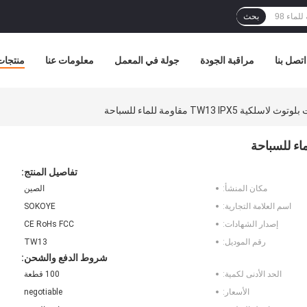
بحث
اتصل بنا
مراقبة الجودة
جولة في المعمل
معلومات عنا
منتجات
سلكية TW13 IPX5 مقاومة للماء للسباحة
تفاصيل المنتج:
مكان المنشأ:
الصين
اسم العلامة التجارية:
SOKOYE
إصدار الشهادات:
CE RoHs FCC
رقم الموديل:
TW13
شروط الدفع والشحن:
الحد الأدنى لكمية:
100 قطعة
الأسعار:
negotiable