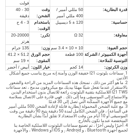
فولت
قدرة البطارية:
50 مللي أمبير /
وقت
30 - 40
400 مللي أمبير
الشحن:
دقيقة
حساسية:
120 ± 5 ديسيبل
باستخدام
3 - 4 ح
الوقت:
معاوقة:
32 Ω
تكرر:
20-20000
هرتز
حجم العبوة:
10 × 10 × 3.4 سم
وزن:
135 جرام
أجهزة الكمبيوتر / الشركة
100 قطعة
حجم الورق
51.2 × 41.2
التونسية للملاحة:
المقوى:
× 19 سم
وزن الكرتون:
14 كجم
خيار اللون:
أبيض / أخضر
1. سماعات بلوتوث I21 خفيفة الوزن وآمنة.إنه مريح يناسب جميع أشكال
الأذنين.
2. ما هو أكثر من ذلك ، تمنحك هذه السماعات المزيد من الراحة والشعور
بالاستقرار عندما تفعل شيئًا مهمًا بيديك.مع ميكروفون مدمج ، تعد سماعات
I21 TWS اللاسلكية بتقنية البلوتوث رائعة للاتصال بدون استخدام اليدين
والاستماع إلى الموسيقى وما إلى ذلك .. فهي قادرة على الاتصال بسلاسة
مع جميع الأجهزة الممكّنة التي تصل إلى 30 قدمًا.
3. مع علبة الشحن المحمولة (بطارية قابلة لإعادة الشحن 500 مللي أمبير
في الساعة) ، فإن الشحن الكامل لمدة 50 دقيقة يتيح 90 دقيقة من وقت
الموسيقى أو 10 أيام من وقت الاستعداد.لا تقلق أبدًا بشأن البطارية
المنخفضة عندما تكون بالخارج.
4. أخيرًا وليس آخرًا ، تم تصنيع سماعات البلوتوث اللاسلكية الخاصة بنا
لجميع أجهزة Bluetooth ، و Android ، و IOS أو Windows ، والأجهزة