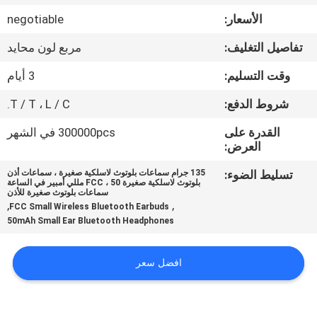
الأسعار:
negotiable
مراقبة
تفاصيل التغليف:
مربع لون محايد
الجودة
وقت التسليم:
3 أيام
اتصل
شروط الدفع:
T / T ، L / C.
بنا
القدرة على
300000pcs في الشهر
العرض:
أخبار
تسليط الضوء:
135 جرام سماعات بلوتوث لاسلكية صغيرة ، سماعات أذن
بلوتوث لاسلكية صغيرة FCC ، 50 مللي أمبير في الساعة
سماعات بلوتوث صغيرة للأذن
,
,
FCC Small Wireless Bluetooth Earbuds
حالات
50mAh Small Ear Bluetooth Headphones
خريطة
افضل سعر
الموقع