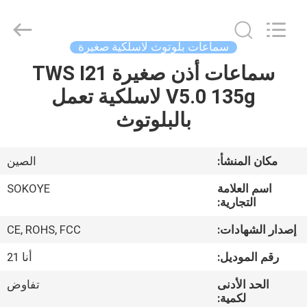
-
2026
SoKe
Electronic
Co.,Ltd.
سماعات بلوتوث لاسلكية صغيرة
All
Rights
Reserved.
سماعات أذن صغيرة TWS I21
منزل،
V5.0 135g لاسلكية تعمل
بيت
بالبلوتوث
منتجات
مكان المنشأ:
الصين
معلومات
اسم العلامة
SOKOYE
عنا
التجارية:
إصدار الشهادات:
CE, ROHS, FCC
جولة
رقم الموديل:
أنا 21
في
الحد الأدنى
تفاوض
المعمل
لكمية: