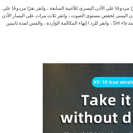
 مزدوجًا على الأذن اليسرى للأغنية السابقة ، وانقر نقرًا مزدوجًا على
ق الأذن اليمنى لخفض مستوى الصوت ، وانقر ثلاث مرات على اليسار الأذن
لزيادة حجم الصوت.المس أي جانب لمدة ثلاث ثوانٍ لاستدعاء Siri ، وانقر للرد / إنهاء المكالمة الواردة ، والمس لمدة ثانيتين