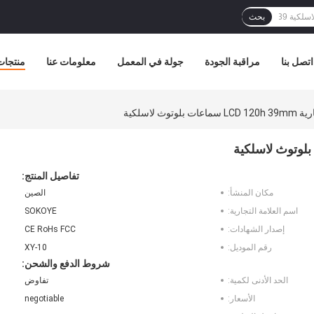
بحث
اتصل بنا
مراقبة الجودة
جولة في المعمل
معلومات عنا
منتجات
وث لاسلكية
تفاصيل المنتج:
مكان المنشأ:
الصين
اسم العلامة التجارية:
SOKOYE
إصدار الشهادات:
CE RoHs FCC
رقم الموديل:
XY-10
شروط الدفع والشحن:
الحد الأدنى لكمية:
تفاوض
الأسعار:
negotiable