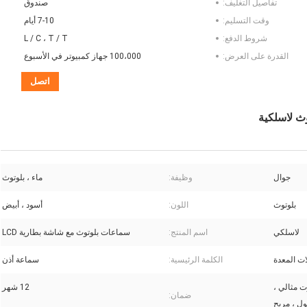
تفاصيل التغليف:
صندوق
وقت التسليم:
7-10 أيام
شروط الدفع:
L / C ، T / T
القدرة على العرض:
100،000 جهاز كمبيوتر في الأسبوع
اتصل
جوال
وظيفة:
ماء ، بلوتوث
بلوتوث
اللون:
أسود ، أبيض
لاسلكي
اسم المنتج:
سماعات بلوتوث مع شاشة بطارية LCD
ت المعدة
الكلمة الرئيسية:
سماعة أذن
 مثالي ،
12 شهر
ضمان:
ل ، مريح