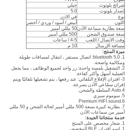
شرائح بلوتوث
جيلي
إصدار بلوتوث
5.0
نوع
في الاذن
اللون
أبيض / أسود / وردي / أخضر
سعة بطارية سماعة الأذن
50 مللي أمبير
سعة صندوق الشحن
500 مللي أمبير
وقت الاتصال / اللعب
4-5 / ساعات
مسافة الإرسال
10 م
ميزة المنتج:
1. bluetooth 5.0: اتصال مستقر ، انتقال لمسافات طويلة
ومكالمة واضحة.
2. التشغيل بلمسة واحدة: زر واحد لجميع الوظائف ، مما يجعل
العملية أسهل وأكثر كفاءة.
3- اقتران الإقلاع التلقائي: عند رفعها ، يتم تشغيلها تلقائيًا ويتم
إقران سمّاعي الأذن بسرعة.
4.Auto السلطة والشحن.
5. سوموم سيري
6.Premium HIFI sound
7. بطارية كبيرة بسعة 500 مللي أمبير لحالة الشحن و 50 مللي
أمبير من سماعات الأذن
خدمة منتجاتنا الجيدة:
1. شعار مخصص على المنتج
1. اسم اقتران BLE المخصص