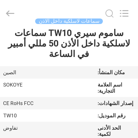
-
2026
SoKe
Electronic
Co.,Ltd.
سماعات لاسلكية داخل الاذن
All
Rights
Reserved.
ساموم سيري TW10 سماعات
منزل،
لاسلكية داخل الأذن 50 مللي أمبير
بيت
في الساعة
منتجات
مكان المنشأ:
الصين
معلومات
اسم العلامة
SOKOYE
عنا
التجارية:
إصدار الشهادات:
CE RoHs FCC
جولة
رقم الموديل:
TW10
في
الحد الأدنى
تفاوض
المعمل
لكمية: