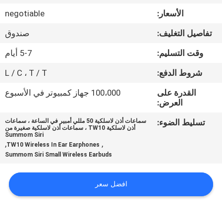
الأسعار:
negotiable
مراقبة
تفاصيل التغليف:
صندوق
الجودة
وقت التسليم:
5-7 أيام
اتصل
شروط الدفع:
L / C ، T / T
بنا
القدرة على
100،000 جهاز كمبيوتر في الأسبوع
العرض:
أخبار
تسليط الضوء:
سماعات أذن لاسلكية 50 مللي أمبير في الساعة ، سماعات
أذن لاسلكية TW10 ، سماعات أذن لاسلكية صغيرة من
Summom Siri
,
,
TW10 Wireless In Ear Earphones
حالات
Summom Siri Small Wireless Earbuds
خريطة
افضل سعر
الموقع