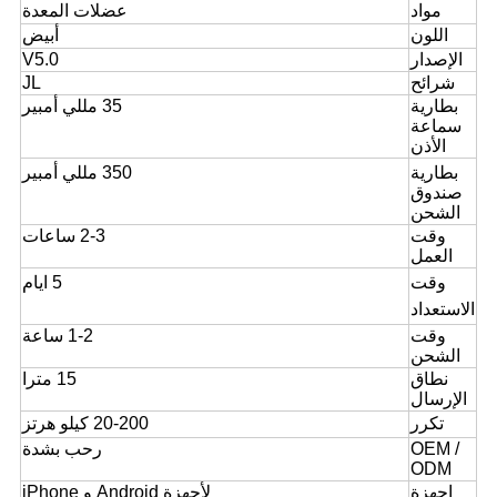
مواد
عضلات المعدة
اللون
أبيض
الإصدار
V5.0
شرائح
JL
بطارية
35 مللي أمبير
سماعة
الأذن
بطارية
350 مللي أمبير
صندوق
الشحن
وقت
2-3 ساعات
العمل
وقت
5 ايام
الاستعداد
وقت
1-2 ساعة
الشحن
نطاق
15 مترا
الإرسال
تكرر
20-200 كيلو هرتز
OEM /
رحب بشدة
ODM
اجهزة
لأجهزة Android و iPhone