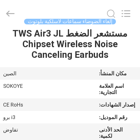
-
2026
SoKe
Electronic
Co.,Ltd.
إلغاء الضوضاء سماعات لاسلكية بلوتوث
All
Rights
Reserved.
مستشعر الضغط TWS Air3 JL
منزل،
Chipset Wireless Noise
بيت
Canceling Earbuds
منتجات
مكان المنشأ:
الصين
معلومات
اسم العلامة
SOKOYE
عنا
التجارية:
إصدار الشهادات:
CE RoHs
جولة
رقم الموديل:
i3 برو
في
الحد الأدنى
تفاوض
المعمل
لكمية: