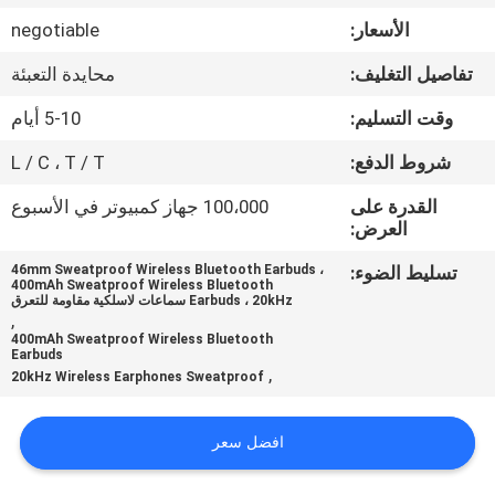
الأسعار:
negotiable
مراقبة
تفاصيل التغليف:
محايدة التعبئة
الجودة
وقت التسليم:
5-10 أيام
اتصل
شروط الدفع:
L / C ، T / T
بنا
القدرة على
100،000 جهاز كمبيوتر في الأسبوع
العرض:
أخبار
تسليط الضوء:
46mm Sweatproof Wireless Bluetooth Earbuds ،
400mAh Sweatproof Wireless Bluetooth
Earbuds ، 20kHz سماعات لاسلكية مقاومة للتعرق
,
حالات
400mAh Sweatproof Wireless Bluetooth
Earbuds
,
20kHz Wireless Earphones Sweatproof
خريطة
الموقع
افضل سعر