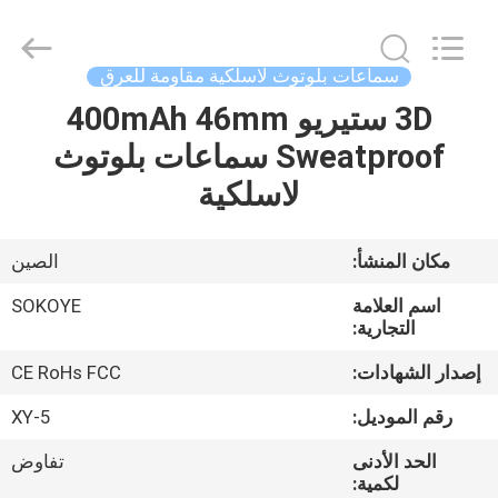
-
2026
SoKe
Electronic
Co.,Ltd.
سماعات بلوتوث لاسلكية مقاومة للعرق
All
Rights
Reserved.
3D ستيريو 400mAh 46mm
منزل،
Sweatproof سماعات بلوتوث
بيت
لاسلكية
منتجات
مكان المنشأ:
الصين
معلومات
اسم العلامة
SOKOYE
عنا
التجارية:
إصدار الشهادات:
CE RoHs FCC
جولة
رقم الموديل:
XY-5
في
الحد الأدنى
تفاوض
المعمل
لكمية: