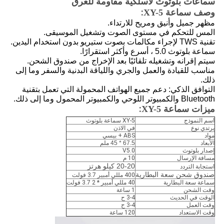
سماعات بلوتوث لاسلكية مقاومة للعرق
:
وصف سماعة XY-5
مظهر جميل وأنيق ومريح للارتداء.
المس للتحكم في مستوى الصوت وتشغيل الموسيقى.
تقنية TWS لإجراء مكالمات بصوت ستيريو بدون استخدام اليدين.
سماعة بلوتوث 5.0 ، أسرع وأكثر استقرارًا.
سيتم إقرانه وتشغيله تلقائيًا بعد الإخراج من صندوق الشحن.
مناسب للقيادة والعمل والجري واللياقة البدنية والسفر وما إلى
ذلك.
التوافق الذكي: دعم جميع الهواتف المحمولة التي تعمل بتقنية
Bluetooth والكمبيوتر اللوحي والكمبيوتر المحمول وما إلى ذلك.
:
ميزات سماعة XY-5
اسم النموذج
XY-5 سماعة بلوتوث
يرتدي نوع
في الاذن
مواد
ABS + بيسي
الأبعاد
67.5 * 45 ملم
إصدار بلوتوث
V5.0
مسافة الإرسال
10 م
20-20 كيلو هرتز
استجابة التردد
صندوق شحن سعة البطارية
400 مللي أمبير 3.7 فولت
سماعة سعة البطارية
40 مللي أمبير * 2 3.7 فولت
وقت الشحن
1 ساعة
الوقت في الحديث
3-4 ح
وقت العمل
3-4 ح
وقت الاستعداد
120 ساعة