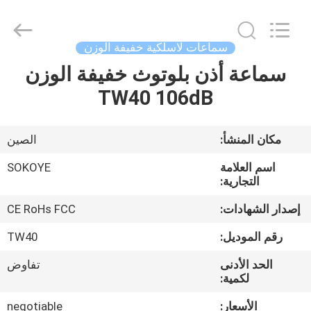
-
2026
SoKe
Electronic
Co.,Ltd.
سماعات لاسلكية خفيفة الوزن
All
Rights
Reserved.
سماعة أذن بلوتوث خفيفة الوزن
منزل،
TW40 106dB
بيت
منتجات
مكان المنشأ:
الصين
اسم العلامة
SOKOYE
معلومات
التجارية:
عنا
إصدار الشهادات:
CE RoHs FCC
رقم الموديل:
TW40
جولة
الحد الأدنى
تفاوض
في
لكمية:
المعمل
الأسعار:
negotiable