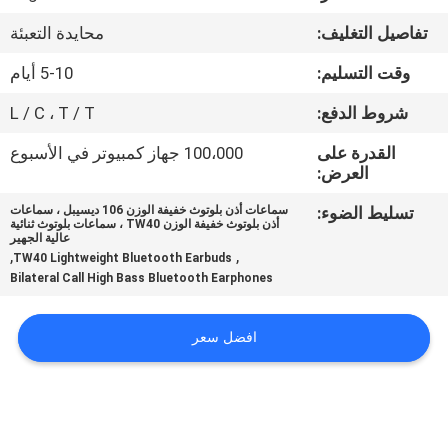
تفاصيل التغليف:
محايدة التعبئة
مراقبة
وقت التسليم:
5-10 أيام
الجودة
شروط الدفع:
L / C ، T / T
اتصل
القدرة على
100،000 جهاز كمبيوتر في الأسبوع
العرض:
بنا
تسليط الضوء:
سماعات أذن بلوتوث خفيفة الوزن 106 ديسيبل ، سماعات
أذن بلوتوث خفيفة الوزن TW40 ، سماعات بلوتوث ثنائية
أخبار
عالية الجهير
,
,
TW40 Lightweight Bluetooth Earbuds
Bilateral Call High Bass Bluetooth Earphones
حالات
افضل سعر
خريطة
الموقع