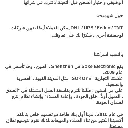
الوظيفي واختبار الشحن قبل التعبئة.لا تتردد في شرائها.
حول شيبمنت:
DHL / UPS / Fedex / TNT.
يمكن للعملاء أيضًا تعيين شركات
لوجستية أخرى ، شكرًا لك على تعاونك.
بالنسبه لشركتنا:
يقع Soke Electronic في Shenzhen ، الصين ، وقد تأسس في
عام 2009.
علامتنا التجارية "SOKOYE" مثل المدينة القوية ، العصرية
والصحية.
على مر السنين ، ظللنا نلتزم بفلسفة العمل المتمثلة في "الصدق
، العميل أولاً ، خلق الجودة ، وإعادة العملاء" وإنشاء نظام إنتاج
لضمان الجودة.
في عام 2010 ، لدينا أول بنك طاقة ذو تصميم خاص بنا.لقد
أكسبتنا الكثير من ثناء العملاء والمبيعات.لذلك نقوم بتوسيع نطاق
مصنعنا.