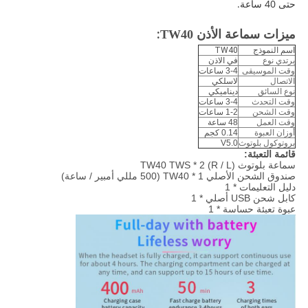
حتى 40 ساعة.
:
ميزات سماعة الأذن TW40
اسم النموذج
TW40
يرتدي نوع
في الاذن
وقت الموسيقى
3-4 ساعات
الاتصال
لاسلكي
نوع السائق
ديناميكي
وقت التحدث
3-4 ساعات
وقت الشحن
1-2 ساعات
وقت العمل
48 ساعة
أوزان العبوة
0.14 كجم
بروتوكول بلوتوث
V5.0
قائمة التعبئة:
سماعة بلوتوث TW40 TWS * 2 (R / L)
صندوق الشحن الأصلي TW40 * 1 (500 مللي أمبير / ساعة)
دليل التعليمات * 1
كابل شحن USB أصلي * 1
عبوة تعبئة حساسة * 1