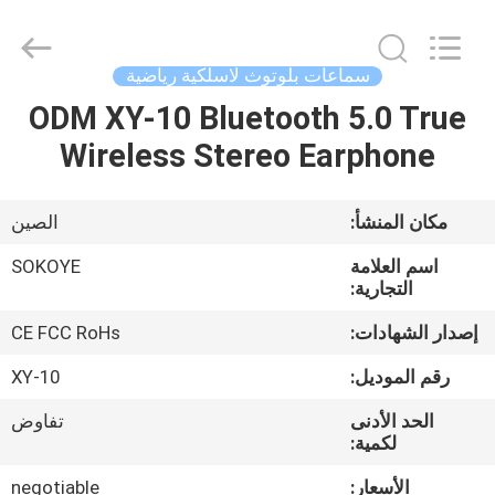
-
2026
SoKe
Electronic
Co.,Ltd.
سماعات بلوتوث لاسلكية رياضية
All
Rights
Reserved.
ODM XY-10 Bluetooth 5.0 True
منزل،
Wireless Stereo Earphone
بيت
منتجات
مكان المنشأ:
الصين
اسم العلامة
SOKOYE
معلومات
التجارية:
عنا
إصدار الشهادات:
CE FCC RoHs
رقم الموديل:
XY-10
جولة
الحد الأدنى
تفاوض
في
لكمية:
المعمل
الأسعار:
negotiable