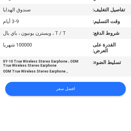
تفاصيل التغليف:
صندوق الهدايا
مراقبة
وقت التسليم:
3-9 أيام
الجودة
شروط الدفع:
T / T ، ويسترن يونيون ، باي بال
اتصل
القدرة على
100000 شهريا
العرض:
بنا
تسليط الضوء:
XY-10 True Wireless Stereo Earphone ، ODM
True Wireless Stereo Earphone
أخبار
,
ODM True Wireless Stereo Earphone
حالات
افضل سعر
خريطة
الموقع