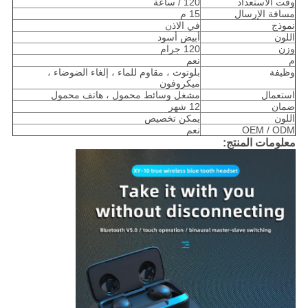
وقت الاستعداد
120 / ساعة
مسافة الإرسال
15 م
نموذج
في الاذن
اللون
أبيض أسود
وزن
120 جرام
م
نعم
وظيفة
بلوتوث ، مقاوم للماء ، إلغاء الضوضاء ،
ميكروفون
استعمال
مشغل وسائط محمول ، هاتف محمول
ضمان
12 شهر
اللون
يمكن تخصيص
OEM / ODM
نعم
معلومات المنتج: