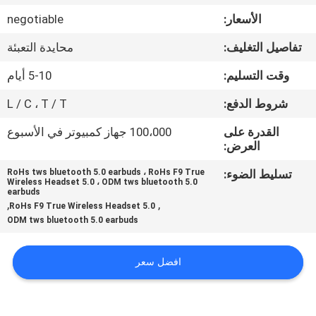
الأسعار:
negotiable
مراقبة
تفاصيل التغليف:
محايدة التعبئة
الجودة
وقت التسليم:
5-10 أيام
اتصل
شروط الدفع:
L / C ، T / T
بنا
القدرة على
100،000 جهاز كمبيوتر في الأسبوع
العرض:
أخبار
تسليط الضوء:
RoHs tws bluetooth 5.0 earbuds ، RoHs F9 True
Wireless Headset 5.0 ، ODM tws bluetooth 5.0
earbuds
,
,
RoHs F9 True Wireless Headset 5.0
حالات
ODM tws bluetooth 5.0 earbuds
خريطة
افضل سعر
الموقع