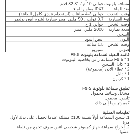
مسافة بلوتوث
حوالي 10 م / 32.81 قدم
ضد للماء
IPX7 مقاوم للماء
وقت التحدث
حوالي 3-4 ساعات (استخدام فردي كامل الطاقة)
نوع البطارية
3.7 فولت ، 50 مللي أمبير بطارية ليثيوم أيون بوليمر
وقت الشحن
حوالي 1 ح
سعة بطارية
2000 مللي أمبير
الشحن
اللون
أبيض أسود
وقت الشحن
1.5 ساعة
صوتي
ستيريو
قائمة التعبئة لسماعة بلوتوث F9-5
1 * F9-5 سماعة رأس بخاصية البلوتوث
1 * كابل الشحن
2 * غطاء الأذن (مجموعة)
1 * دليل
1 * كرتون
تطبيق سماعة بلوتوث F9-5
مشغل وسائط محمول
تليفون محمول
كمبيوتر وما إلى ذلك.
تعليمات العملية
1. شحن السماعة أولاً بنسبة 100٪ ممتلئة عندما تحصل على يدك لأول
مرة
2. إخراج سماعة جهاز كمبيوتر شخصى اثنين سوف تجمع من تلقاء
نفسها.