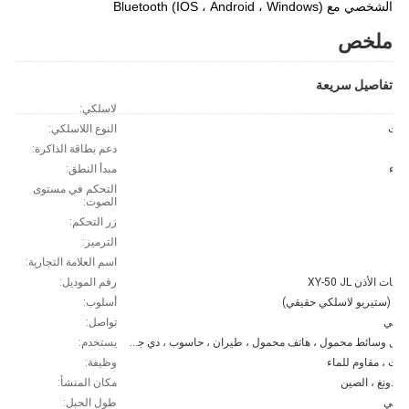
الشخصي مع Bluetooth (IOS ، Android ، Windows)
ملخص
تفاصيل سريعة
م
لاسلكي:
وتوث
النوع اللاسلكي:
دعم بطاقة الذاكرة:
رباء
مبدأ النطق:
م
التحكم في مستوى
الصوت:
م
زر التحكم:
A
الترميز:
O
اسم العلامة التجارية:
عات الأذن XY-50 JL
رقم الموديل:
و لاسلكي حقيقي)
أسلوب:
سلكي
تواصل:
مشغل وسائط محمول ، هاتف محمول ، طيران ، حاسوب ، دي جي ، ألعاب ، رياضة ، أوديوفيلي ، سفر ، محترف ، أعمال
يستخدم:
وتوث ، مقاوم للماء
وظيفة:
انغدونغ ، الصين
مكان المنشأ:
سلكي
طول الحبل: