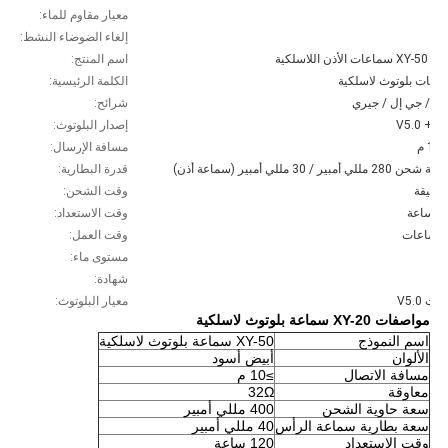
IPX
معيار مقاوم للماء:
م
إلغاء الضوضاء النشط:
XY- سماعات الأذن اللاسلكية
اسم المنتج:
اعات بلوتوث لاسلكية
الكلمة الرئيسية:
لي / جي إل / جيري
شرائح:
V5.0 + E
إصدار البلوتوث:
10 م
مسافة الإرسال:
ن 280 مللي أمبير / 30 مللي أمبير (سماعة أذن)
قدرة البطارية:
قة
وقت الشحن:
ساعة
وقت الاستعداد:
عات
وقت العمل:
IPX
مستوى ماء:
شهادة:
وث V5.0
معيار البلوتوث:
مواصفات XY-20 سماعة بلوتوث لاسلكية
اسم النموذج
XY-50 سماعة بلوتوث لاسلكية
الألوان
أبيض أسود
مسافة الاتصال
≥10 م
معاوقة
32Ω
سعة حاوية الشحن
400 مللي أمبير
سعة بطارية سماعة الرأس
40 مللي أمبير
وقت الاستعداد
120 ساعة