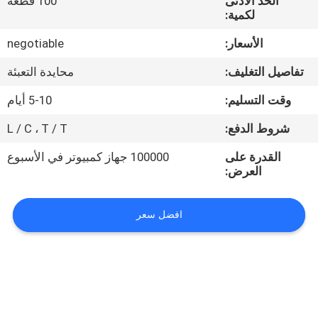
الحد الأدنى
100 قطعة
لكمية:
مراقبة
الأسعار:
negotiable
الجودة
تفاصيل التغليف:
محايدة التعبئة
اتصل
وقت التسليم:
5-10 أيام
بنا
شروط الدفع:
L / C ، T / T
القدرة على
100000 جهاز كمبيوتر في الأسبوع
أخبار
العرض:
حالات
افضل سعر
خريطة
الموقع