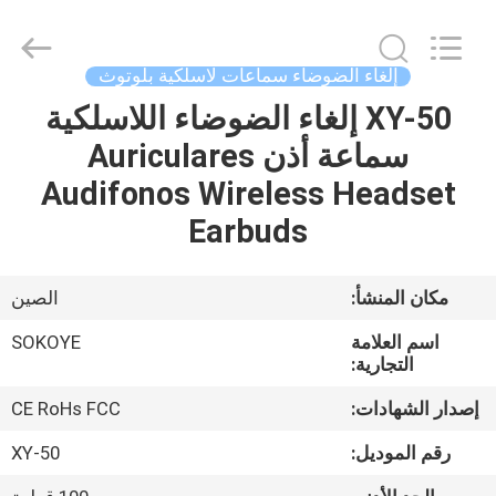
-
2026
SoKe
Electronic
Co.,Ltd.
إلغاء الضوضاء سماعات لاسلكية بلوتوث
All
Rights
Reserved.
XY-50 إلغاء الضوضاء اللاسلكية
منزل،
سماعة أذن Auriculares
بيت
Audifonos Wireless Headset
منتجات
Earbuds
معلومات
مكان المنشأ:
الصين
عنا
اسم العلامة
SOKOYE
التجارية:
جولة
إصدار الشهادات:
CE RoHs FCC
في
رقم الموديل:
XY-50
المعمل