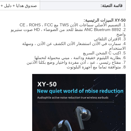
قائمة التعبئة:
صندوق هدايا + دليل 
XY-50 الميزات الرئيسية:
1. التصميم الأصلي سماعات الأذن TWS مع CE ، ROHS ، FCC
2. ANC Bluetrum 8892 نشط للحد من الضوضاء ، HD صوت ستيريو
واضح
3. الاقتران التلقائي
4. سمارت في الأذن استشعار الأذن الكشف عن الأذن ، وسهلة
الاستخدام
5. اكتب C الشحن السريع
6. بطارية الليثيوم خفيفة ودائمة ، ميني محمولة لتحملها
7. مفتاح رئيسي ، عبد ، أذن مفردة واختيار وضع بكلتا الأذنين
8. متوافقة تماما مع أجهزة البلوتوث