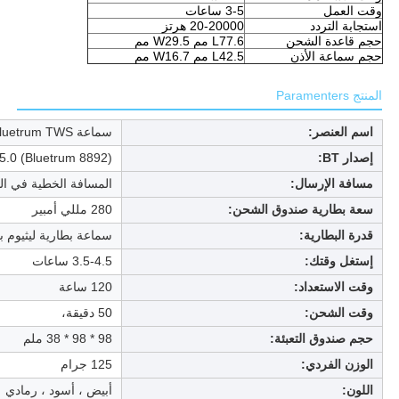
وقت العمل
3-5 ساعات
استجابة التردد
20-20000 هرتز
حجم قاعدة الشحن
L77.6 مم W29.5 مم
حجم سماعة الأذن
L42.5 مم W16.7 مم
المنتج Paramenters
اسم العنصر:
سماعة XY-50 Bluetrum TWS
إصدار BT:
V5.0 (Bluetrum 8892) شحن مغناطي
مسافة الإرسال:
المسافة الخطية في الهواء الط
سعة بطارية صندوق الشحن:
280 مللي أمبير
قدرة البطارية:
سماعة بطارية ليثيوم بوليمر 30 مل
إستغل وقتك:
3.5-4.5 ساعات
وقت الاستعداد:
120 ساعة
وقت الشحن:
50 دقيقة،
حجم صندوق التعبئة:
98 * 98 * 38 ملم
الوزن الفردي:
125 جرام
اللون:
أبيض ، أسود ، رمادي